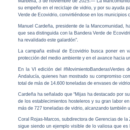
Marbella, 3 de noviembre de 2025.— La Mancomunidad
su empeño en el reciclaje de vidrio, y por su ayuda 
Verde de Ecovidrio, convirtiéndose en los municipios 
Manuel Cardeña, presidente de la Mancomunidad, ha 
que sea distinguida con la Bandera Verde de Ecovidr
ha revalidado este galardón”.
La campaña estival de Ecovidrio busca poner en val
protección del medio ambiente y en el avance hacia un
En la VI edición del #MovimientoBanderasVerdes de
Andalucía, quienes han mostrado su compromiso con l
total de más de 14.600 toneladas de envases de vidrio
Cardeña ha señalado que “Mijas ha destacado por su f
de los establecimientos hosteleros y su gran labor e
más de 727 toneladas de vidrio, alcanzando también u
Coral Rojas-Marcos, subdirectora de Gerencias de la
sigue siendo un ejemplo visible de lo valiosa que es l