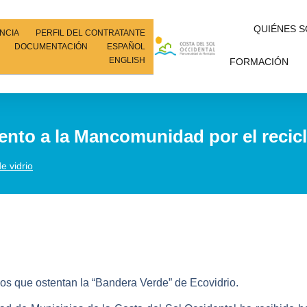
QUIÉNES 
NCIA
PERFIL DEL CONTRATANTE
DOCUMENTACIÓN
ESPAÑOL
ENGLISH
FORMACIÓN
nto a la Mancomunidad por el recicla
e vidrio
ios que ostentan la “Bandera Verde” de Ecovidrio.