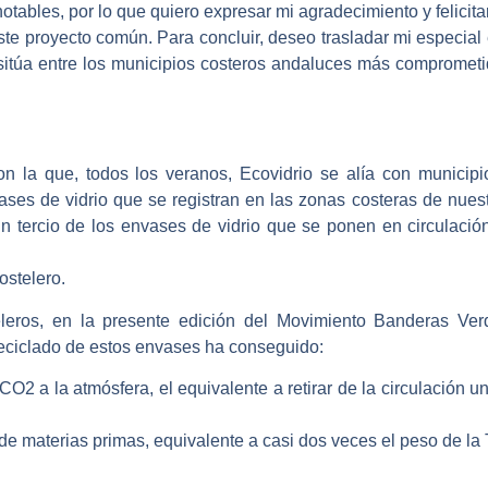
otables, por lo que quiero expresar mi agradecimiento y felicita
este proyecto común. Para concluir, deseo trasladar mi especia
itúa entre los municipios costeros andaluces más comprometid
la que, todos los veranos, Ecovidrio se alía con municipio
ses de vidrio que se registran en las zonas costeras de nuest
 tercio de los envases de vidrio que se ponen en circulació
ostelero.
eleros, en la presente edición del Movimiento Banderas Ve
reciclado de estos envases ha conseguido:
O2 a la atmósfera, el equivalente a retirar de la circulación 
e materias primas, equivalente a casi dos veces el peso de la To