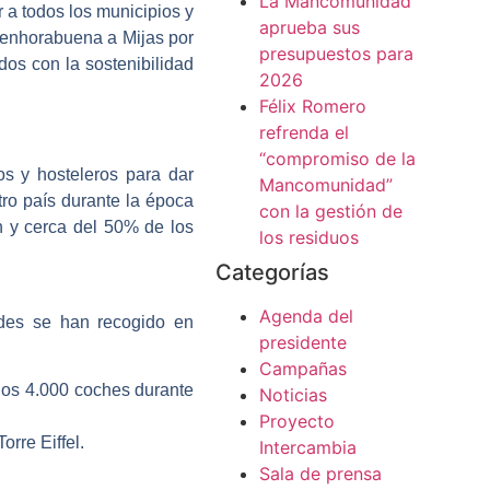
La Mancomunidad
r a todos los municipios y
aprueba sus
l enhorabuena a Mijas por
presupuestos para
os con la sostenibilidad
2026
Félix Romero
refrenda el
“compromiso de la
s y hosteleros para dar
Mancomunidad”
ro país durante la época
con la gestión de
n y cerca del 50% de los
los residuos
Categorías
Agenda del
rdes se han recogido en
presidente
Campañas
unos 4.000 coches durante
Noticias
Proyecto
rre Eiffel.
Intercambia
Sala de prensa