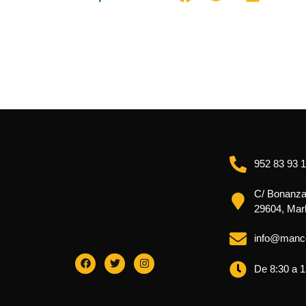
952 83 93 
C/ Bonanza 
29604, Mar
info@manc
De 8:30 a 1