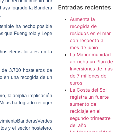
oy un reconocimiento por
Entradas recientes
 haya logrado la Bandera
.
Aumenta la
recogida de
tenible ha hecho posible
residuos en el mar
as que Fuengirola y Lepe
con respecto al
mes de junio
osteleros locales en la
La Mancomunidad
aprueba un Plan de
Inversiones de más
 de 3.700 hosteleros de
de 7 millones de
do en una recogida de un
euros
La Costa del Sol
o, la amplia implicación
registra un fuerte
 Mijas ha logrado recoger
aumento del
reciclaje en el
segundo trimestre
MovimientoBanderasVerdes
del año
os y el sector hostelero.