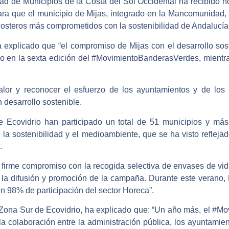
 de Municipios de la Costa del Sol Occidental ha recibido h
para que el municipio de Mijas, integrado en la Mancomunidad,
costeros más comprometidos con la sostenibilidad de Andalucía
explicado que “el compromiso de Mijas con el desarrollo sos
io en la sexta edición del #MovimientoBanderasVerdes, mientr
or y reconocer el esfuerzo de los ayuntamientos y de los h
 desarrollo sostenible.
 Ecovidrio han participado un total de 51 municipios y más
a sostenibilidad y el medioambiente, que se ha visto refleja
.
irme compromiso con la recogida selectiva de envases de vidri
n la difusión y promoción de la campaña. Durante este verano,
n 98% de participación del sector Horeca”.
 Zona Sur de Ecovidrio, ha explicado que: “Un año más, el #
a colaboración entre la administración pública, los ayuntamient